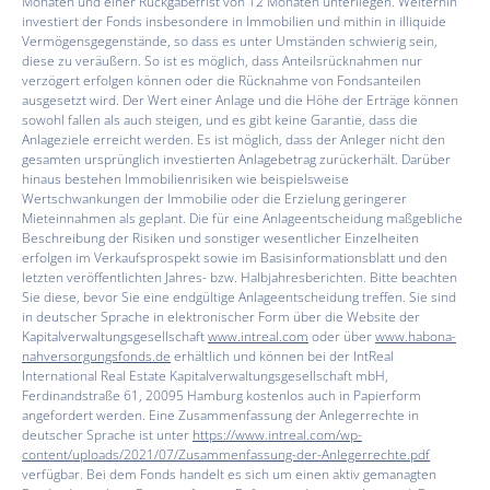
Monaten und einer Rückgabefrist von 12 Monaten unterliegen. Weiterhin
investiert der Fonds insbesondere in Immobilien und mithin in illiquide
Vermögensgegenstände, so dass es unter Umständen schwierig sein,
diese zu veräußern. So ist es möglich, dass Anteilsrücknahmen nur
verzögert erfolgen können oder die Rücknahme von Fondsanteilen
ausgesetzt wird. Der Wert einer Anlage und die Höhe der Erträge können
sowohl fallen als auch steigen, und es gibt keine Garantie, dass die
Anlageziele erreicht werden. Es ist möglich, dass der Anleger nicht den
gesamten ursprünglich investierten Anlagebetrag zurückerhält. Darüber
hinaus bestehen Immobilienrisiken wie beispielsweise
Wertschwankungen der Immobilie oder die Erzielung geringerer
Mieteinnahmen als geplant. Die für eine Anlageentscheidung maßgebliche
Beschreibung der Risiken und sonstiger wesentlicher Einzelheiten
erfolgen im Verkaufsprospekt sowie im Basisinformationsblatt und den
letzten veröffentlichten Jahres- bzw. Halbjahresberichten. Bitte beachten
Sie diese, bevor Sie eine endgültige Anlageentscheidung treffen. Sie sind
in deutscher Sprache in elektronischer Form über die Website der
Kapitalverwaltungsgesellschaft
www.intreal.com
oder über
www.habona-
nahversorgungsfonds.de
erhältlich und können bei der lntReal
International Real Estate Kapitalverwaltungsgesellschaft mbH,
Ferdinandstraße 61, 20095 Hamburg kostenlos auch in Papierform
angefordert werden. Eine Zusammenfassung der Anlegerrechte in
deutscher Sprache ist unter
https://www.intreal.com/wp-
content/uploads/2021/07/Zusammenfassung-der-Anlegerrechte.pdf
verfügbar. Bei dem Fonds handelt es sich um einen aktiv gemanagten