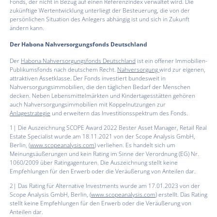
Fonds, der nicht in Bezug auf einen Referenzindex verwaltet wird. Die
zukünftige Wertentwicklung unterliegt der Besteuerung, die von der
persönlichen Situation des Anlegers abhängig ist und sich in Zukunft
ändern kann.
Der Habona Nahversorgungsfonds Deutschland
Der
Habona Nahversorgungsfonds Deutschland
ist ein offener Immobilien-
Publikumsfonds nach deutschem Recht.
Nahversorgung
wird zur eigenen,
attraktiven Assetklasse. Der Fonds investiert bundesweit in
Nahversorgungsimmobilien, die den täglichen Bedarf der Menschen
decken. Neben Lebensmittelmärkten und Kindertagesstätten gehören
auch Nahversorgungsimmobilien mit Koppelnutzungen zur
Anlagestrategie
und erweitern das Investitionsspektrum des Fonds.
1| Die Auszeichnung SCOPE Award 2022 Bester Asset Manager, Retail Real
Estate Specialist wurde am 18.11.2021 von der Scope Analysis GmbH,
Berlin, (
www.scopeanalysis.com
) verliehen. Es handelt sich um
Meinungsäußerungen und kein Rating im Sinne der Verordnung (EG) Nr.
1060/2009 über Ratingagenturen. Die Auszeichnung stellt keine
Empfehlungen für den Erwerb oder die Veräußerung von Anteilen dar.
2| Das Rating für Alternative Investments wurde am 17.01.2023 von der
Scope Analysis GmbH, Berlin, (
www.scopeanalysis.com
) erstellt. Das Rating
stellt keine Empfehlungen für den Erwerb oder die Veräußerung von
Anteilen dar.