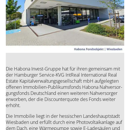
Die Hab­o­na Invest-Grup­pe hat für ihren gemein­sam mit
der Ham­bur­ger Ser­vice-KVG Int­Re­al Inter­na­tio­nal Real
Estate Kapi­tal­ver­wal­tungs­ge­sell­schaft mbH auf­ge­leg­ten
offe­nen Immo­bi­li­en-Publi­kums­fonds Hab­o­na Nah­ver­sor­
gungs­fonds Deutsch­land einen wei­te­ren Nah­ver­sor­ger
erwor­ben, der die Dis­coun­ter­quo­te des Fonds wei­ter
erhöht.
Die Immo­bi­lie liegt in der hes­si­schen Lan­des­haupt­stadt
Wies­ba­den und erfüllt durch eine Pho­to­vol­ta­ik­an­la­ge auf
dem Dach, eine Wär­me­pum­pe sowie E-Lade­säu­len und