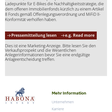
Lade­punk­te für E-Bikes die Nach­hal­tig­keits­stra­te­gie, die
dem offe­nen Immo­bi­li­en­fonds kürz­lich zu einem Arti­kel
8 Fonds gemäß Offen­le­gungs­ver­ord­nung und MiFiD II-
Kon­for­mi­tät ver­hol­fen haben.
Pressemitteilung lesen
e.g. Read more
Dies ist eine Marketing-Anzeige. Bitte lesen Sie den
Verkaufsprospekt und die Wesentlichen
Anlegerinformationen bevor Sie eine endgültige
Anlageentscheidung treffen.
Hab­o­na Invest GmbH
Mehr Information
Unternehmen
Hab­o­na Invest GmbH
Karriere