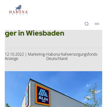
Hab­o­na Invest GmbH
Hab­o­na Invest GmbH
Hab­o­na erwirbt Nah­ver­sor­
ger in Wies­ba­den
12.10.2022 | Marketing-
Habona Nahversorgungsfonds
Anzeige
Deutschland