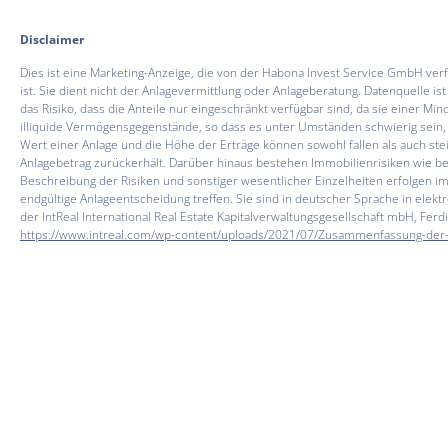
Disclaimer
Dies ist eine Marketing-Anzeige, die von der Habona Invest Service GmbH 
ist. Sie dient nicht der Anlagevermittlung oder Anlageberatung. Datenquelle 
das Risiko, dass die Anteile nur eingeschränkt verfügbar sind, da sie einer 
illiquide Vermögensgegenstände, so dass es unter Umständen schwierig sein, 
Wert einer Anlage und die Höhe der Erträge können sowohl fallen als auch stei
Anlagebetrag zurückerhält. Darüber hinaus bestehen Immobilienrisiken wie b
Beschreibung der Risiken und sonstiger wesentlicher Einzelheiten erfolgen im 
endgültige Anlageentscheidung treffen. Sie sind in deutscher Sprache in elek
der lntReal International Real Estate Kapitalverwaltungsgesellschaft mbH, F
https://www.intreal.com/wp-content/uploads/2021/07/Zusammenfassung-der-
zukünftige Wertentwicklung unterliegt der Besteuerung, die von der persönlich
Der Habona Nahversorgungsfonds Deutschland
Der
Habona Nahversorgungsfonds Deutschland
ist ein offener Immobilien-P
die den täglichen Bedarf der Menschen decken. Neben Lebensmittelmärkten
1| Die Auszeichnung SCOPE Award 2022 Bester Asset Manager, Retail Real Esta
kein Rating im Sinne der Verordnung (EG) Nr. 1060/2009 über Ratingagenturen
2| Das Rating für Alternative Investments wurde am 17.01.2023 von der Scope