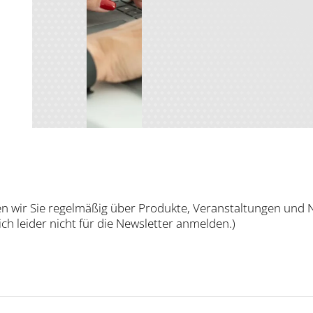
en wir Sie regel­mä­ßig über Pro­duk­te, Ver­an­stal­tun­gen und N
sich lei­der nicht für die News­let­ter anmel­den.)