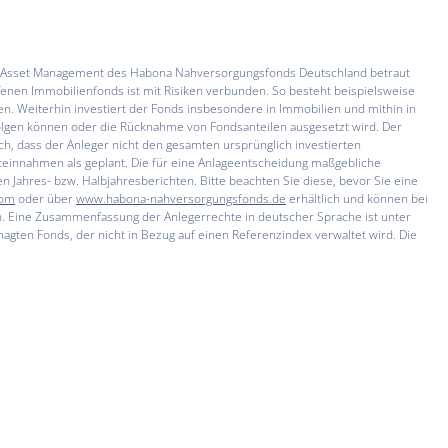
nd Asset Management des Habona Nahversorgungsfonds Deutschland betraut
ffenen Immobilienfonds ist mit Risiken verbunden. So besteht beispielsweise
en. Weiterhin investiert der Fonds insbesondere in Immobilien und mithin in
folgen können oder die Rücknahme von Fondsanteilen ausgesetzt wird. Der
ich, dass der Anleger nicht den gesamten ursprünglich investierten
teinnahmen als geplant. Die für eine Anlageentscheidung maßgebliche
n Jahres- bzw. Halbjahresberichten. Bitte beachten Sie diese, bevor Sie eine
com
oder über
www.habona-nahversorgungsfonds.de
erhältlich und können bei
en. Eine Zusammenfassung der Anlegerrechte in deutscher Sprache ist unter
agten Fonds, der nicht in Bezug auf einen Referenzindex verwaltet wird. Die
n Assetklasse. Der Fonds investiert bundesweit in Nahversorgungsimmobilien,
ungen zur
Anlagestrategie
und erweitern das Investitionsspektrum des Fonds.
opeanalysis.com
) verliehen. Es handelt sich um Meinungsäußerungen und
g von Anteilen dar.
ine Empfehlungen für den Erwerb oder die Veräußerung von Anteilen dar.