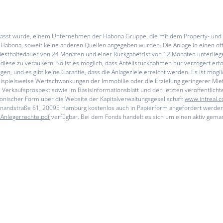
verfasst wurde, einem Unternehmen der Habona Gruppe, die mit dem Property- u
ist Habona, soweit keine anderen Quellen angegeben wurden. Die Anlage in einen o
Mindesthaltedauer von 24 Monaten und einer Rückgabefrist von 12 Monaten unterlieg
diese zu veräußern. So ist es möglich, dass Anteilsrücknahmen nur verzögert er
gen, und es gibt keine Garantie, dass die Anlageziele erreicht werden. Es ist mögl
eispielsweise Wertschwankungen der Immobilie oder die Erzielung geringerer Mie
Verkaufsprospekt sowie im Basisinformationsblatt und den letzten veröffentlichte
tronischer Form über die Website der Kapitalverwaltungsgesellschaft
www.intreal.
erdinandstraße 61, 20095 Hamburg kostenlos auch in Papierform angefordert werd
Anlegerrechte.pdf
verfügbar. Bei dem Fonds handelt es sich um einen aktiv geman
en Situation des Anlegers abhängig ist und sich in Zukunft ändern kann.
ublikumsfonds nach deutschem Recht.
Nahversorgung
wird zur eigenen, attraktive
 und Kindertagesstätten gehören auch Nahversorgungsimmobilien mit Koppelnutz
te Specialist wurde am 18.11.2021 von der Scope Analysis GmbH, Berlin, (
www.sc
. Die Auszeichnung stellt keine Empfehlungen für den Erwerb oder die Veräußerun
 Analysis GmbH, Berlin, (
www.scopeanalysis.com
) erstellt. Das Rating stellt ke