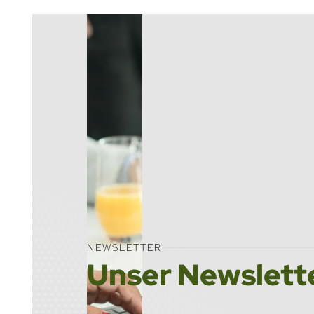
NEWS­LET­TER
Unser News­let­t