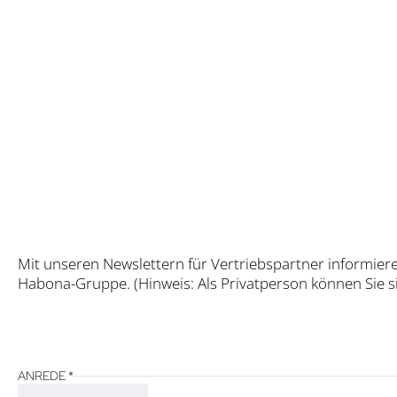
Mit unse­ren News­let­tern für Ver­triebs­part­ner infor­mie­r
Hab­o­­na-Grup­­pe. (Hin­weis: Als Pri­vat­per­son kön­nen Sie 
ANREDE
*