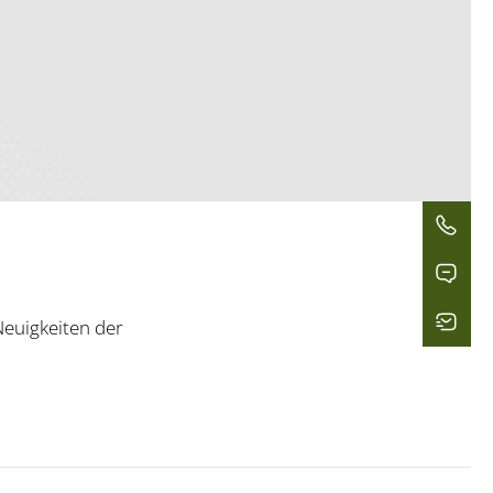
eu­ig­kei­ten der