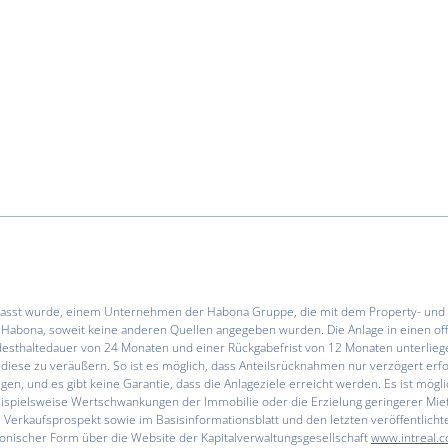
verfasst wurde, einem Unternehmen der Habona Gruppe, die mit dem Property- u
ist Habona, soweit keine anderen Quellen angegeben wurden. Die Anlage in einen o
Mindesthaltedauer von 24 Monaten und einer Rückgabefrist von 12 Monaten unterlieg
diese zu veräußern. So ist es möglich, dass Anteilsrücknahmen nur verzögert er
gen, und es gibt keine Garantie, dass die Anlageziele erreicht werden. Es ist mögl
eispielsweise Wertschwankungen der Immobilie oder die Erzielung geringerer Mie
Verkaufsprospekt sowie im Basisinformationsblatt und den letzten veröffentlichte
tronischer Form über die Website der Kapitalverwaltungsgesellschaft
www.intreal.