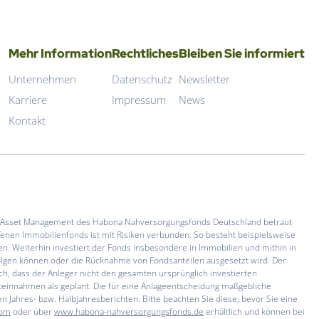
Mehr Information
Rechtliches
Bleiben Sie informiert
Unternehmen
Datenschutz
Newsletter
Karriere
Impressum
News
Kontakt
nd Asset Management des Habona Nahversorgungsfonds Deutschland betraut
ffenen Immobilienfonds ist mit Risiken verbunden. So besteht beispielsweise
en. Weiterhin investiert der Fonds insbesondere in Immobilien und mithin in
folgen können oder die Rücknahme von Fondsanteilen ausgesetzt wird. Der
ich, dass der Anleger nicht den gesamten ursprünglich investierten
teinnahmen als geplant. Die für eine Anlageentscheidung maßgebliche
n Jahres- bzw. Halbjahresberichten. Bitte beachten Sie diese, bevor Sie eine
com
oder über
www.habona-nahversorgungsfonds.de
erhältlich und können bei