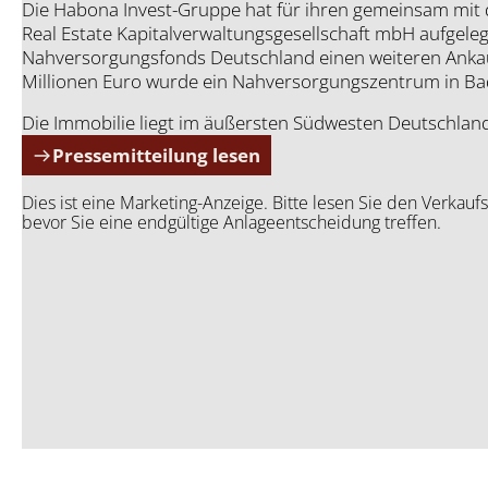
Die Hab­o­na Invest-Grup­pe hat für ihren gemein­sam mit der
Real Estate Kapi­tal­ver­wal­tungs­ge­sell­schaft mbH auf­ge­l
Nah­ver­sor­gungs­fonds Deutsch­land einen wei­te­ren Anka
Mil­lio­nen Euro wur­de ein Nah­ver­sor­gungs­zen­trum in 
Die Immo­bi­lie liegt im äußers­ten Süd­wes­ten Deutsch­land
Pressemitteilung lesen
Dies ist eine Marketing-Anzeige. Bitte lesen Sie den Verka
bevor Sie eine endgültige Anlageentscheidung treffen.