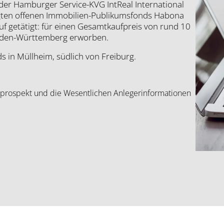
 Ham­bur­ger Ser­vice-KVG Int­Re­al Inter­na­tio­nal
eg­ten offe­nen Immo­bi­li­en-Publi­kums­fonds Hab­o­na
uf getä­tigt: für einen Gesamt­kauf­preis von rund 10
Baden-Würt­tem­berg erwor­ben.
s in Müll­heim, süd­lich von Frei­burg.
ufsprospekt und die Wesentlichen Anlegerinformationen