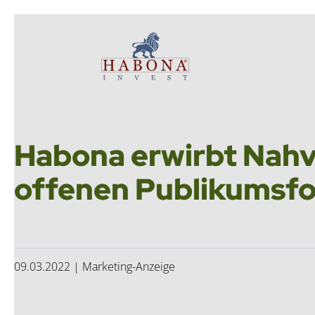
Hab­o­na Invest GmbH
Hab­o­na Invest GmbH
Hab­o­na erwirbt Nah­v
offe­nen Publi­kums­f
09.03.2022 | Marketing-Anzeige