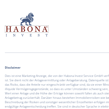
Hab­o­na Invest GmbH
Hab­o­na Invest GmbH
Disclaimer
Dies ist eine Marketing-Anzeige, die von der Habona Invest Service GmbH 
ist. Sie dient nicht der Anlagevermittlung oder Anlageberatung. Datenquelle 
das Risiko, dass die Anteile nur eingeschränkt verfügbar sind, da sie einer 
illiquide Vermögensgegenstände, so dass es unter Umständen schwierig sein, 
Wert einer Anlage und die Höhe der Erträge können sowohl fallen als auch stei
Anlagebetrag zurückerhält. Darüber hinaus bestehen Immobilienrisiken wie b
Beschreibung der Risiken und sonstiger wesentlicher Einzelheiten erfolgen im 
endgültige Anlageentscheidung treffen. Sie sind in deutscher Sprache in elek