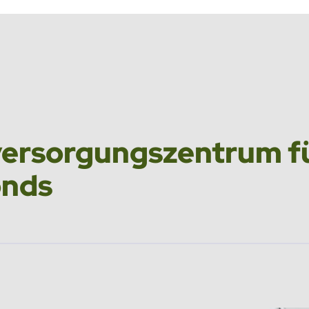
er­sor­gungs­zen­trum f
onds