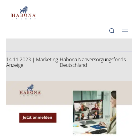
Hab­o­na Invest GmbH
Hab­o­na Invest GmbH
Web­i­nar - jetzt anschau­en
14.11.2023 | Marketing-
Habona Nahversorgungsfonds
Anzeige
Deutschland