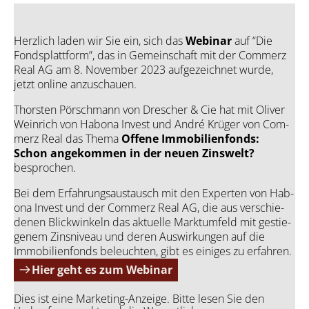
Herz­lich laden wir Sie ein, sich das
Web­i­nar
auf
“
Die
Fonds­platt­form”, das in Gemein­schaft mit der Com­merz
Real AG am 8. Novem­ber 2023 auf­ge­zeich­net wur­de,
jetzt online anzu­schau­en.
Thors­ten Pör­sch­mann von Dre­scher & Cie hat mit Oli­ver
Wein­rich von Hab­o­na Invest und André Krü­ger von Com­
merz Real das The­ma
Offe­ne Immo­bi­li­en­fonds:
Schon ange­kom­men in der neu­en Zins­welt?
bespro­chen.
Bei dem Erfah­rungs­aus­tausch mit den Exper­ten von Hab­
o­na Invest und der Com­merz Real AG, die aus ver­schie­
de­nen Blick­win­keln das aktu­el­le Markt­um­feld mit gestie­
ge­nem Zins­ni­veau und deren Aus­wir­kun­gen auf die
Immo­bi­li­en­fonds beleuch­ten, gibt es eini­ges zu erfah­ren.
Hier geht es zum Webinar
Dies ist eine Marketing-Anzeige. Bitte lesen Sie den