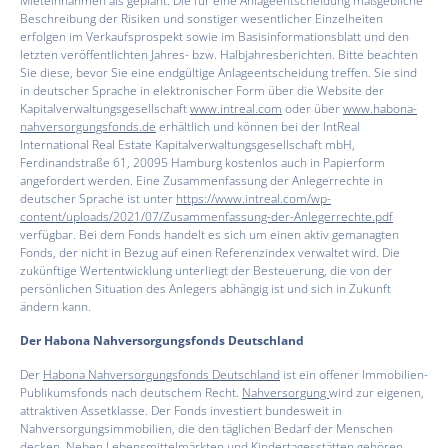
Mieteinnahmen als geplant. Die für eine Anlageentscheidung maßgebliche
Beschreibung der Risiken und sonstiger wesentlicher Einzelheiten
erfolgen im Verkaufsprospekt sowie im Basisinformationsblatt und den
letzten veröffentlichten Jahres- bzw. Halbjahresberichten. Bitte beachten
Sie diese, bevor Sie eine endgültige Anlageentscheidung treffen. Sie sind
in deutscher Sprache in elektronischer Form über die Website der
Kapitalverwaltungsgesellschaft
www.intreal.com
oder über
www.habona-
nahversorgungsfonds.de
erhältlich und können bei der lntReal
International Real Estate Kapitalverwaltungsgesellschaft mbH,
Ferdinandstraße 61, 20095 Hamburg kostenlos auch in Papierform
angefordert werden. Eine Zusammenfassung der Anlegerrechte in
deutscher Sprache ist unter
https://www.intreal.com/wp-
content/uploads/2021/07/Zusammenfassung-der-Anlegerrechte.pdf
verfügbar. Bei dem Fonds handelt es sich um einen aktiv gemanagten
Fonds, der nicht in Bezug auf einen Referenzindex verwaltet wird. Die
zukünftige Wertentwicklung unterliegt der Besteuerung, die von der
persönlichen Situation des Anlegers abhängig ist und sich in Zukunft
ändern kann.
Der Habona Nahversorgungsfonds Deutschland
Der
Habona Nahversorgungsfonds Deutschland
ist ein offener Immobilien-
Publikumsfonds nach deutschem Recht.
Nahversorgung
wird zur eigenen,
attraktiven Assetklasse. Der Fonds investiert bundesweit in
Nahversorgungsimmobilien, die den täglichen Bedarf der Menschen
decken. Neben Lebensmittelmärkten und Kindertagesstätten gehören