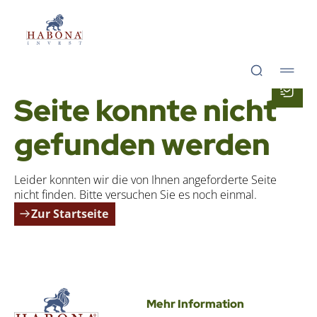
Hab­o­na Invest GmbH
Hab­o­na Invest GmbH
TUT UNS LEID
Sei­te konn­te nicht
gefun­den wer­den
Lei­der konn­ten wir die von Ihnen ange­for­der­te Sei­te
nicht fin­den. Bit­te ver­su­chen Sie es noch ein­mal.
Zur Startseite
Hab­o­na Invest GmbH
Mehr Information