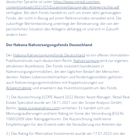
deutscher Sprache ist unter
https://www.intreal.com/wp-
content/uploads/2021/07/Zusammenfassung-der-Anlegerrechte.pdf
verfügbar. Bei dem Fonds handelt es sich um einen aktiv gemanagten
Fonds, der nicht in Bezug auf einen Referenzindex verwaltet wird. Die
zukünftige Wertentwicklung unterliegt der Besteuerung, die von der
persönlichen Situation des Anlegers abhängig ist und sich in Zukunft
ändern kann.
Der Habona Nahversorgungsfonds Deutschland
Der
Habona Nahversorgungsfonds Deutschland
ist ein offener Immobilien-
Publikumsfonds nach deutschem Recht.
Nahversorgung
wird zur eigenen,
attraktiven Assetklasse. Der Fonds investiert bundesweit in
Nahversorgungsimmobilien, die den täglichen Bedarf der Menschen
decken. Neben Lebensmittelmärkten und Kindertagesstätten gehören
auch Nahversorgungsimmobilien mit Koppelnutzungen zur
Anlagestrategie
und erweitern das Investitionsspektrum des Fonds.
1| Die Auszeichnung SCOPE Award 2022 Bester Asset Manager, Retail Real
Estate Specialist wurde am 18.11.2021 von der Scope Analysis GmbH,
Berlin, (
www.scopeanalysis.com
) verliehen. Es handelt sich um
Meinungsäußerungen und kein Rating im Sinne der Verordnung (EG) Nr.
1060/2009 über Ratingagenturen. Die Auszeichnung stellt keine
Empfehlungen für den Erwerb oder die Veräußerung von Anteilen dar.
2| Das Rating für Alternative Investments wurde am 17.01.2023 von der