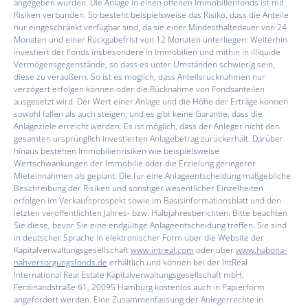
angegeben wurden. Die Anlage in einen offenen Immobilienfonds ist mit
Risiken verbunden. So besteht beispielsweise das Risiko, dass die Anteile
nur eingeschränkt verfügbar sind, da sie einer Mindesthaltedauer von 24
Monaten und einer Rückgabefrist von 12 Monaten unterliegen. Weiterhin
investiert der Fonds insbesondere in Immobilien und mithin in illiquide
Vermögensgegenstände, so dass es unter Umständen schwierig sein,
diese zu veräußern. So ist es möglich, dass Anteilsrücknahmen nur
verzögert erfolgen können oder die Rücknahme von Fondsanteilen
ausgesetzt wird. Der Wert einer Anlage und die Höhe der Erträge können
sowohl fallen als auch steigen, und es gibt keine Garantie, dass die
Anlageziele erreicht werden. Es ist möglich, dass der Anleger nicht den
gesamten ursprünglich investierten Anlagebetrag zurückerhält. Darüber
hinaus bestehen Immobilienrisiken wie beispielsweise
Wertschwankungen der Immobilie oder die Erzielung geringerer
Mieteinnahmen als geplant. Die für eine Anlageentscheidung maßgebliche
Beschreibung der Risiken und sonstiger wesentlicher Einzelheiten
erfolgen im Verkaufsprospekt sowie im Basisinformationsblatt und den
letzten veröffentlichten Jahres- bzw. Halbjahresberichten. Bitte beachten
Sie diese, bevor Sie eine endgültige Anlageentscheidung treffen. Sie sind
in deutscher Sprache in elektronischer Form über die Website der
Kapitalverwaltungsgesellschaft
www.intreal.com
oder über
www.habona-
nahversorgungsfonds.de
erhältlich und können bei der lntReal
International Real Estate Kapitalverwaltungsgesellschaft mbH,
Ferdinandstraße 61, 20095 Hamburg kostenlos auch in Papierform
angefordert werden. Eine Zusammenfassung der Anlegerrechte in